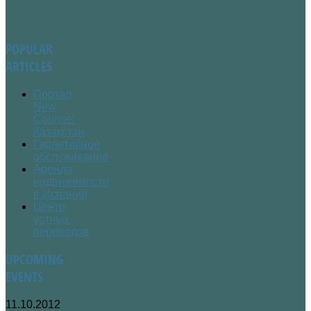
POPULAR
ARTICLES
Портал
New
Counsel
Қазақстан
Гарантийное
обслуживание
Аренда
недвижимости
в Испании
Центр
устных
переводов
UPCOMING
EVENTS
11.10.2012