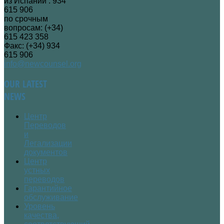
из Испании : 934
615 906
по срочным
вопросам: (+34)
615 423 358
Факс: (+34) 934
615 906
info@newcounsel.org
OUR
LATEST
NEWS
Центр
Переводов
и
Легализации
документов
Центр
устных
переводов
Гарантийное
обслуживание
Уровень
качества,