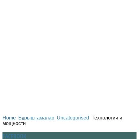
Home
Бұрыштамалар
Uncategorised
Технологии и
мощности
FACEBOOK