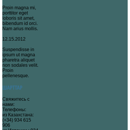
Proin magna mi,
porttitor eget
loboris sit amet,
bibendum id orci.
Nam arius mollis.
12.15.2012
Suspendisse in
ipsum ut magna
pharetra aliquet
non sodales velit.
Proin
pellenesque.
ШАРТТАР
Свяжитесь с
нами:
Телефоны:
из Казахстана:
(+34) 934 615
906